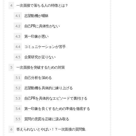
4
一次面接で落ちる人の特徴とは？
4.1
志望動機が曖昧
4.2
自己PRに具体性がない
4.3
第一印象が悪い
4.4
コミュニケーションが苦手
4.5
企業研究が足りない
5
一次面接を突破するための対策
5.1
自己分析を深める
5.2
志望動機を具体的に練り上げる
5.3
自己PRを具体的なエピソードで裏付ける
5.4
第一印象を良くするための準備を徹底する
5.5
質問の意図を正確に汲み取る
6
答えられないとやばい！？一次面接の質問集