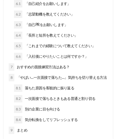
6.1
「自己紹介をお願いします」
6.2
「志望動機を教えてください」
6.3
「自己PRをお願いします」
6.4
「長所と短所を教えてください」
6.5
「これまでの経験について教えてください」
6.6
「入社後にやりたいことは何ですか？」
7
おすすめの面接練習方法はある？
8
「やばい…一次面接で落ちた…」気持ちを切り替える方法
8.1
落ちた原因を客観的に振り返る
8.2
一次面接で落ちるときもある普通と割り切る
8.3
別の企業に目を向ける
8.4
気分転換をしてリフレッシュする
9
まとめ