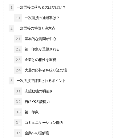
1
一次面接に落ちるのはやばい？
1.1
一次面接の通過率は？
2
一次面接の特徴と注意点
2.1
基本的な質問が中心
2.2
第一印象が重視される
2.3
企業との相性を重視
2.4
大量の応募者を絞り込む場
3
一次面接で評価されるポイント
3.1
志望動機の明確さ
3.2
自己PRの説得力
3.3
第一印象
3.4
コミュニケーション能力
3.5
企業への理解度