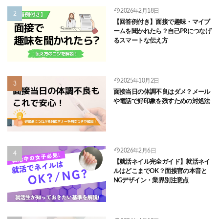
2026年2月18日
【回答例付き】面接で趣味・マイブ
ームを聞かれたら？自己PRにつなげ
るスマートな伝え方
2025年10月2日
面接当日の体調不良はダメ？メール
や電話で好印象を残すための対処法
2026年2月6日
【就活ネイル完全ガイド】就活ネイ
ルはどこまでOK？面接官の本音と
NGデザイン・業界別注意点