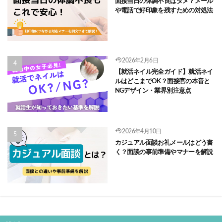
面接当日の体調不良はダメ？メール
や電話で好印象を残すための対処法
2026年2月6日
【就活ネイル完全ガイド】就活ネイ
ルはどこまでOK？面接官の本音と
NGデザイン・業界別注意点
2026年4月10日
カジュアル面談お礼メールはどう書
く？面談の事前準備やマナーを解説