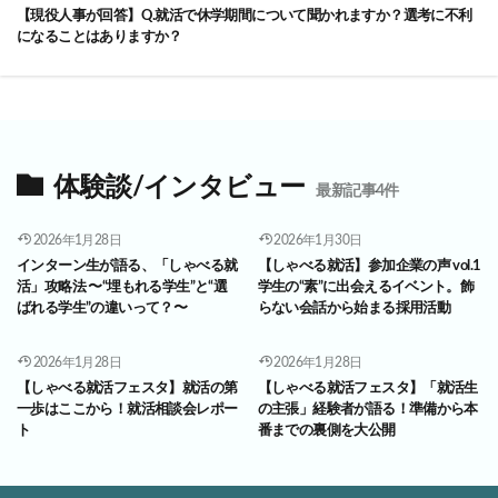
【現役人事が回答】Q.就活で休学期間について聞かれますか？選考に不利
になることはありますか？
体験談/インタビュー
最新記事4件
2026年1月28日
2026年1月30日
インターン生が語る、「しゃべる就
【しゃべる就活】参加企業の声 vol.1
活」攻略法 〜“埋もれる学生”と“選
学生の“素”に出会えるイベント。飾
ばれる学生”の違いって？〜
らない会話から始まる採用活動
2026年1月28日
2026年1月28日
【しゃべる就活フェスタ】就活の第
【しゃべる就活フェスタ】「就活生
一歩はここから！就活相談会レポー
の主張」経験者が語る！準備から本
ト
番までの裏側を大公開