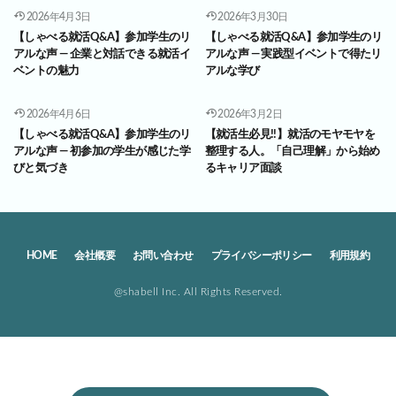
2026年4月3日
2026年3月30日
【しゃべる就活Q&A】参加学生のリ
【しゃべる就活Q&A】参加学生のリ
アルな声 ― 企業と対話できる就活イ
アルな声 ― 実践型イベントで得たリ
ベントの魅力
アルな学び
2026年4月6日
2026年3月2日
【しゃべる就活Q&A】参加学生のリ
【就活生必見!!】就活のモヤモヤを
アルな声 ― 初参加の学生が感じた学
整理する人。「自己理解」から始め
びと気づき
るキャリア面談
HOME
会社概要
お問い合わせ
プライバシーポリシー
利用規約
@shabell Inc. All Rights Reserved.