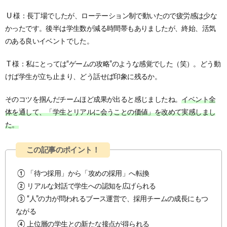
U 様：長丁場でしたが、ローテーション制で動いたので疲労感は少な
かったです。
後半は学生数が減る時間帯もありましたが、終始、活気
のある良いイベントでした。
T 様：私にとっては“ゲームの攻略”のような感覚でした（笑）。
どう動
けば学生が立ち止まり、どう話せば印象に残るか。
そのコツを掴んだチームほど成果が出ると感じましたね。
イベント全
体を通して、「学生とリアルに会うことの価値」を改めて実感しまし
た。
① 「待つ採用」から「攻めの採用」へ転換
② リアルな対話で学生への認知を広げられる
③ “人”の力が問われるブース運営で、採用チームの成長にもつ
ながる
④ 上位層の学生との新たな接点が得られる