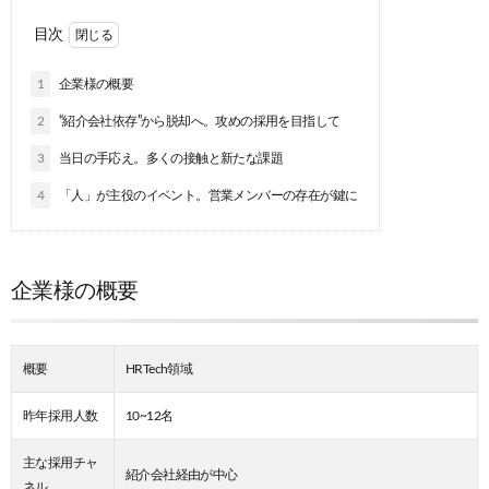
目次
1
企業様の概要
2
“紹介会社依存”から脱却へ。攻めの採用を目指して
3
当日の手応え。多くの接触と新たな課題
4
「人」が主役のイベント。営業メンバーの存在が鍵に
企業様の概要
概要
HRTech領域
昨年採用人数
10~12名
主な採用チャ
紹介会社経由が中心
ネル