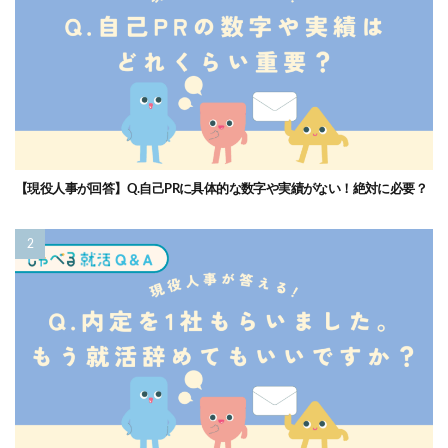
【現役人事が回答】Q.自己PRに具体的な数字や実績がない！絶対に必要？