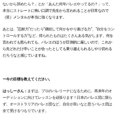
ないから辞めたら？」とか「あんた何年バレエやってるの？」って、
本当にスト
レートに怖い口調で先生から言われることが日常なので
（笑）
メンタ
ルが本当に強くなります。
あとは、”忍耐力”だったり”継続して何かをやり遂げる力”、”自分をコン
トロールする力”など、得られたものはたくさんある気がします。
何を
言われても怒られても、バレエのほうが圧倒的に厳しいので、これか
ら先どれだけ辛いことが合ったとしても乗り越えられるしやり切れる
だろうなと感じていますね。
ー今の目標を教えてください。
はっしーさん：
まずは、プロのバレリーナになるために、再来年のオ
ーディションに向けてレッスンを頑張ります！日本のバレエ団に限ら
ず、オーストラリアのバレエ団など、自分が良いなと思うバレエ団は
全て受けるつもりでいます。