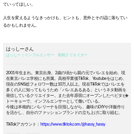
ていってほしい。
人生を変えるようなきっかけも、ヒントも、意外とその辺に落ちてい
るかもしれません。
はっしーさん
はっしー｜インフルエンサー 動画クリエイター
2001年生まれ。東京出身。2歳の頃から親の元でバレエを始め、現
在東京バレエ学校にも所属。高校卒業後TikTok、Youtubeをはじめ、
現在のSNS総フォロワー数は10万人以上。現在TikTokではバレエを
多くの人に知ってもらうため「バレエあるある」というネタ動画を
発信しているクリエイター。また去年原宿にオープンしたベビタピ
トーキョーで、インフルエンサーとして働いている。
今後は本格的にバレリーナを目指しながら、趣味のDIYや洋服作り
を活かし、自分のファッションブランドの立ち上げに取り組む。
TikTokアカウント：
https://www.tiktok.com/@hassy_hassy