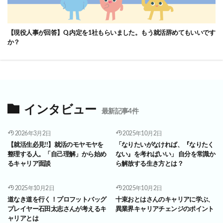
【現役人事が回答】Q.内定を1社もらいました。もう就活辞めてもいいです
か？
インタビュー
最新記事4件
2026年3月2日
2025年10月2日
【就活生必見!!】就活のモヤモヤを
「なりたいがなければ、『なりたく
整理する人。「自己理解」から始め
ない』を考ればいい」 自分を常識か
るキャリア面談
ら解放する生き方とは？
2025年10月2日
2025年10月2日
道なき道を行く！プロフットバッグ
十束おとはさんのキャリアに学ぶ、
プレイヤー石田太志さんが考えるキ
異業界キャリアチェンジのポイント
ャリアとは