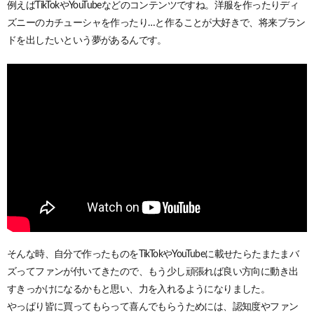
例えばTikTokやYouTubeなどのコンテンツですね。洋服を作ったりディ
ズニーのカチューシャを作ったり…と作ることが大好きで、将来ブラン
ドを出したいという夢があるんです。
そんな時、自分で作ったものをTikTokやYouTubeに載せたらたまたまバ
ズってファンが付いてきたので、もう少し頑張れば良い方向に動き出
すきっかけになるかもと思い、力を入れるようになりました。
やっぱり皆に買ってもらって喜んでもらうためには、認知度やファン